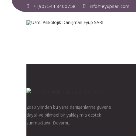
+ (90) 544 8400758
info@eyupsari.com
2010 yılından bu yana danışanlarına güvene
dayalı ve bilimsel bir yaklaşımla destek
sunmaktadır.
Devamı…