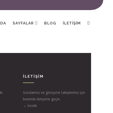
MDA
SAYFALAR
BLOG
İLETIŞIM
İLETIŞIM
ik
Sorularınız ve görüşme talepleriniz için
benimle iletişime geçin.
→ İncele