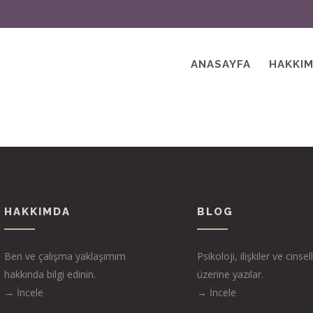
ANASAYFA
HAKKI
HAKKIMDA
BLOG
Ben ve çalışma yaklaşımım
Psikoloji, ilişkiler ve cinsell
hakkında bilgi edinin.
üzerine yazılar.
→ İncele
→ İncele