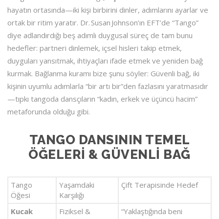
hayatın ortasında—iki kişi birbirini dinler, adımlarını ayarlar ve
ortak bir ritim yaratır. Dr. Susan Johnson’ın EFT’de “Tango”
diye adlandırdığı beş adımlı duygusal süreç de tam bunu
hedefler: partneri
dinlemek
, içsel hisleri
takip etmek
,
duyguları
yansıtmak
, ihtiyaçları
ifade etmek
ve yeniden
bağ
kurmak
. Bağlanma kuramı bize şunu söyler: Güvenli bağ, iki
kişinin uyumlu adımlarla “bir artı bir”den fazlasını yaratmasıdır
—tıpkı tangoda dansçıların “kadın, erkek ve üçüncü hacim”
metaforunda olduğu gibi.
TANGO DANSININ TEMEL
ÖĞELERI & GÜVENLI BAĞ
Tango
Yaşamdaki
Çift Terapisinde Hedef
Öğesi
Karşılığı
Kucak
Fiziksel &
“Yaklaştığında beni