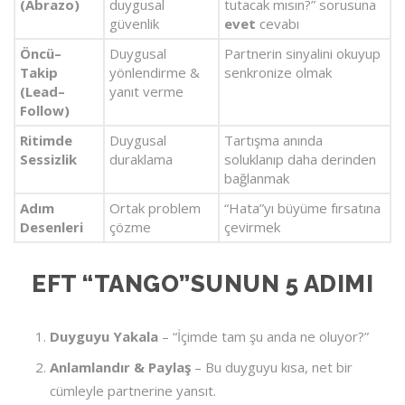
(Abrazo)
duygusal
tutacak mısın?” sorusuna
güvenlik
evet
cevabı
Öncü–
Duygusal
Partnerin sinyalini okuyup
Takip
yönlendirme &
senkronize olmak
(Lead–
yanıt verme
Follow)
Ritimde
Duygusal
Tartışma anında
Sessizlik
duraklama
soluklanıp daha derinden
bağlanmak
Adım
Ortak problem
“Hata”yı büyüme fırsatına
Desenleri
çözme
çevirmek
EFT “TANGO”SUNUN 5 ADIMI
Duyguyu Yakala
– “İçimde tam şu anda ne oluyor?”
Anlamlandır & Paylaş
– Bu duyguyu kısa, net bir
cümleyle partnerine yansıt.