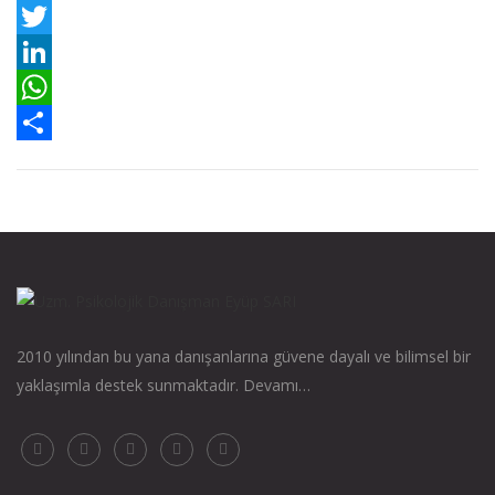
Facebook
Twitter
LinkedIn
WhatsApp
Paylaş
2010 yılından bu yana danışanlarına güvene dayalı ve bilimsel bir
yaklaşımla destek sunmaktadır.
Devamı…