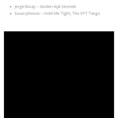
Jorge Bucay –
Gözleri Açık Sevmek
Susan Johnson –
Hold Me Tight
,
The EFT Tango