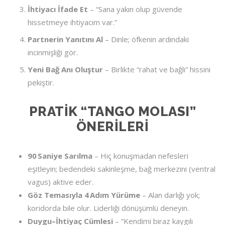
İhtiyacı İfade Et
– “Sana yakın olup güvende
hissetmeye ihtiyacım var.”
Partnerin Yanıtını Al
– Dinle; öfkenin ardındaki
incinmişliği gör.
Yeni Bağ Anı Oluştur
– Birlikte “rahat ve bağlı” hissini
pekiştir.
PRATIK “TANGO MOLASI”
ÖNERILERI
90 Saniye Sarılma
– Hiç konuşmadan nefesleri
eşitleyin; bedendeki sakinleşme, bağ merkezini (ventral
vagus) aktive eder.
Göz Temasıyla 4 Adım Yürüme
– Alan darlığı yok;
koridorda bile olur. Liderliği dönüşümlü deneyin.
Duygu–İhtiyaç Cümlesi
– “Kendimi biraz kaygılı